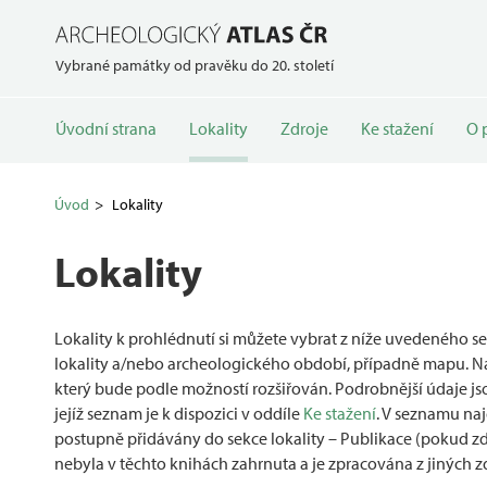
Vybrané památky od pravěku do 20. století
Úvodní strana
Lokality
Zdroje
Ke stažení
O 
Úvod
Lokality
Lokality
Lokality k prohlédnutí si můžete vybrat z níže uvedeného se
lokality a/nebo archeologického období, případně mapu. Najde
který bude podle možností rozšiřován. Podrobnější údaje j
jejíž seznam je k dispozici v oddíle
Ke stažení
. V seznamu naj
postupně přidávány do sekce lokality – Publikace (pokud zde
nebyla v těchto knihách zahrnuta a je zpracována z jiných z