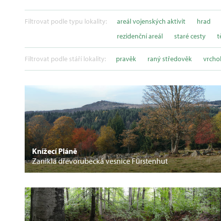
Filtrovat podle typu lokality:
areál vojenských aktivit
hrad
rezidenční areál
staré cesty
t
Filtrovat podle stáří lokality:
pravěk
raný středověk
vrcho
Knížecí Pláně
Zaniklá dřevorubecká vesnice Fürstenhut