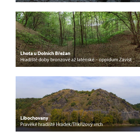
Lhota u Dolních Břežan
Hradiště doby bronzové až laténské – oppidum Závist
Libochovany
Pravěké hradiště Hrádek/Tříkřížový vrch