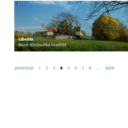
Libušín
Raně středověké hradiště
předchozí
1
2
3
4
5
6
7
8
…
další