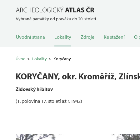
Vybrané památky od pravěku do 20. století
Úvodní strana
Lokality
Zdroje
Ke stažení
O 
Úvod
Lokality
Koryčany
KORYČANY
, okr. Kroměříž, Zlíns
Židovský hřbitov
(1. polovina 17. století až r. 1942)