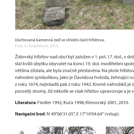
Dochovaná kamenná zeď ve střední části hřbitova.
Foto A. Knechtová, 2015.
Židovský hřbitov nad obcí byl založen v 1. pol. 17. stol., v 
stal kvůli úbytku obyvatel na konci 19. stol. modlitební spol
většina zůstala, ale byla značně přestavěna. Na ploše hřbit
náhrobní symbolikou, jako je Davidova hvězda, žehnající ru
z roku 1674, nejmladší pak z roku 1942. Kromě náhrobků je d
porostlý stromy. Již několik se však hřbitov upravovuje a je 
Literatura
: Fiedler 1992; Kuča 1998; Klenovský 2001, 2010.
Navigační bod
: N 49°06‘31.05“, E 17°10‘04.64“ (vstup).