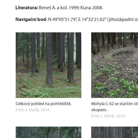
Literatura:
Beneš A. a kol. 1999; Kuna 2008.
Navigační bod
: N 49°05'51.79", E 14°32'21.02" (jihozápadní 
Celkový pohled na pohřebiště.
Mohyla č. 62 se starším 
Foto J. Mařík, 2014.
vkopem.
Foto J. Mařík, 2014.