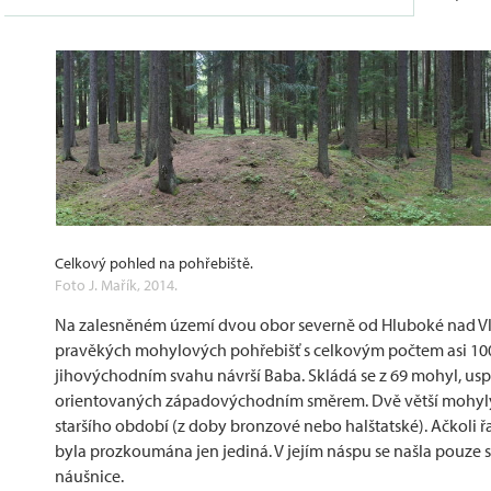
Celkový pohled na pohřebiště.
Foto J. Mařík, 2014.
Na zalesněném území dvou obor severně od Hluboké nad Vlt
pravěkých mohylových pohřebišť s celkovým počtem asi 100
jihovýchodním svahu návrší Baba. Skládá se z 69 mohyl, usp
orientovaných západovýchodním směrem. Dvě větší mohyly
staršího období (z doby bronzové nebo halštatské). Ačkoli 
byla prozkoumána jen jediná. V jejím náspu se našla pouze
náušnice.