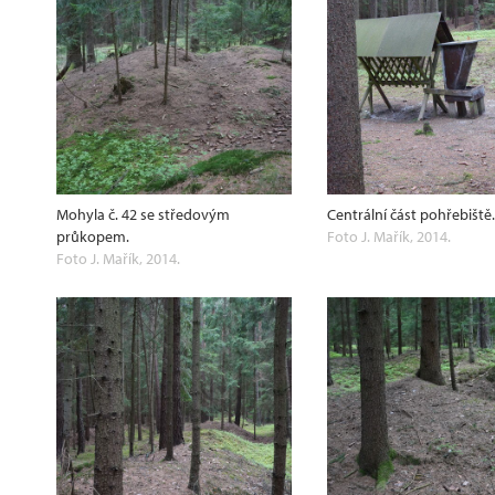
Mohyla č. 42 se středovým
Centrální část pohřebiště
průkopem.
Foto J. Mařík, 2014.
Foto J. Mařík, 2014.