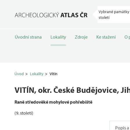
Vybrané památky 
století
Úvodní strana
Lokality
Zdroje
Ke stažení
O 
Úvod
Lokality
Vitín
VITÍN
, okr. České Budějovice, Ji
Raně středověké mohylové pohřebiště
(9. století)
Popis a