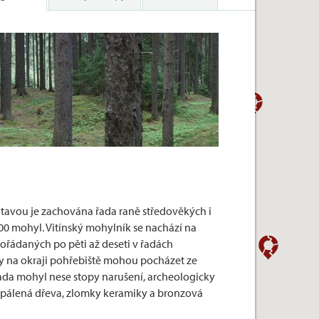
avou je zachována řada raně středověkých i
0 mohyl. Vitínský mohylník se nachází na
ořádaných po pěti až deseti v řadách
 na okraji pohřebiště mohou pocházet ze
řada mohyl nese stopy narušení, archeologicky
 spálená dřeva, zlomky keramiky a bronzová