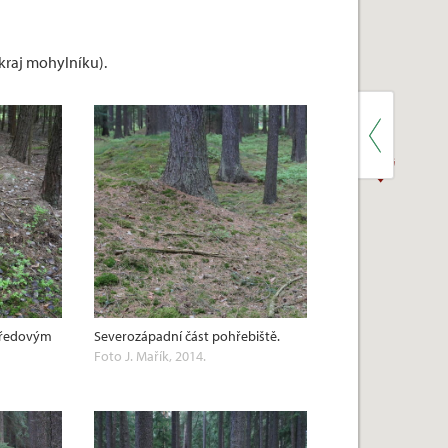
okraj mohylníku).
středovým
Severozápadní část pohřebiště.
Foto J. Mařík, 2014.