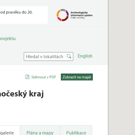
od pravěku do 20.
projektu
English
Stáhnout v PDF
Zobrazit na mapě
hočeský kraj
 galerie
Plány a mapy
Publikace