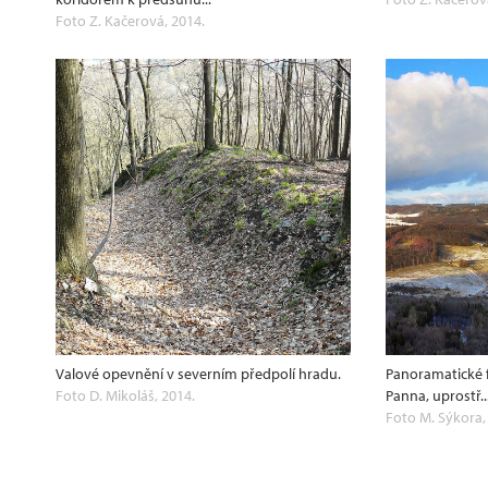
Foto Z. Kačerová, 2014.
Valové opevnění v severním předpolí hradu.
Panoramatické f
Foto D. Mikoláš, 2014.
Panna, uprostř..
Foto M. Sýkora,