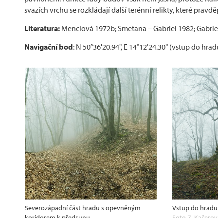
svazích vrchu se rozkládají další terénní relikty, které prav
Literatura:
Menclová 1972b; Smetana – Gabriel 1982; Gabriel
Navigační bod
: N 50°36'20.94", E 14°12'24.30" (vstup do hrad
Severozápadní část hradu s opevněným
Vstup do hradu
koridorem k předsunu...
Foto Z. Kačerov