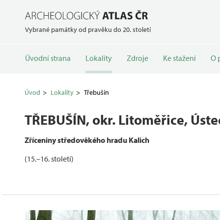
Vybrané památky od pravěku do 20. století
Úvodní strana
Lokality
Zdroje
Ke stažení
O 
Úvod
Lokality
Třebušín
TŘEBUŠÍN
, okr. Litoměřice, Úste
Zříceniny středověkého hradu Kalich
(15.–16. století)