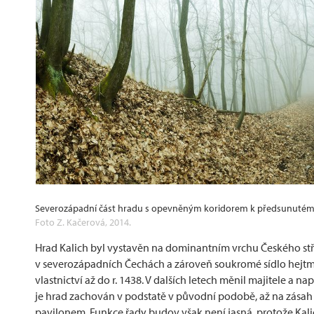
Severozápadní část hradu s opevněným koridorem k předsunutému
Foto Z. Kačerová, 2014.
Hrad Kalich byl vystavěn na dominantním vrchu Českého stř
v severozápadních Čechách a zároveň soukromé sídlo hejtman
vlastnictví až do r. 1438. V dalších letech měnil majitele a n
je hrad zachován v podstatě v původní podobě, až na zásah z
pavilonem. Funkce řady budov však není jasná, protože Ka