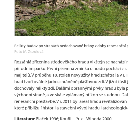
Relikty budov po stranách nedochované brány z doby renesanční 
Foto M. Zezulová.
Rozsáhlá zřícenina středověkého hradu Vikštejn se nachází
přírodním parku. První písemná zmínka o hradu pochází z r.
majitelů. V průběhu 18. století nevyužitý hrad zchátral a v r
hrad tvoří oválné jádro, chráněné plášťovou zdí. V jižní části
dochovaly relikty zdí. Dalšími obrannými prvky hradu byl
východní straně, a ve skále vylámaný příkop se studnou. Další
renesanční přestavbě. V r. 2011 byl areál hradu revitalizován
které přibližují historii a stavební vývoj hradu i archeologick
Literatura
: Plaček 1996; Kouřil – Prix – Wihoda 2000.