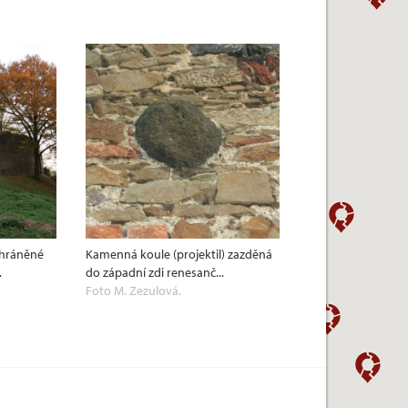
chráněné
Kamenná koule (projektil) zazděná
.
do západní zdi renesanč...
Foto M. Zezulová.