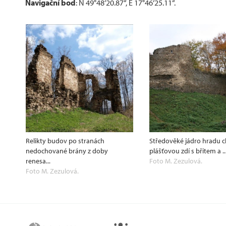
Navigační bod
: N 49°48‘20.87“, E 17°46‘25.11“.
Relikty budov po stranách
Středověké jádro hradu 
nedochované brány z doby
plášťovou zdí s břitem a ..
renesa...
Foto M. Zezulová.
Foto M. Zezulová.