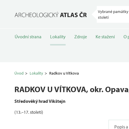
Vybrané památky 
století
Úvodní strana
Lokality
Zdroje
Ke stažení
O 
Úvod
Lokality
Radkov u Vítkova
RADKOV U VÍTKOVA
, okr. Opav
Středověký hrad Vikštejn
(13.–17. století)
Popis a