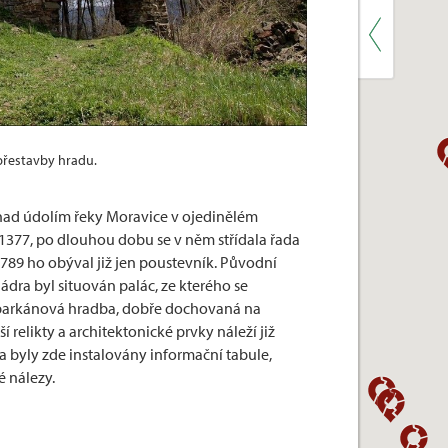
přestavby hradu.
 nad údolím řeky Moravice v ojedinělém
 1377, po dlouhou dobu se v něm střídala řada
. 1789 ho obýval již jen poustevník. Původní
 jádra byl situován palác, ze kterého se
a parkánová hradba, dobře dochovaná na
 relikty a architektonické prvky náleží již
 a byly zde instalovány informační tabule,
é nálezy.