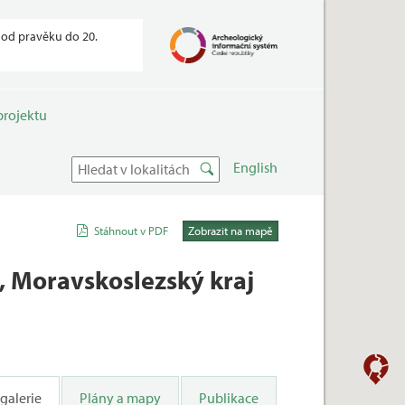
od pravěku do 20.
projektu
English
Stáhnout v PDF
Zobrazit na mapě
a, Moravskoslezský kraj
 galerie
Plány a mapy
Publikace