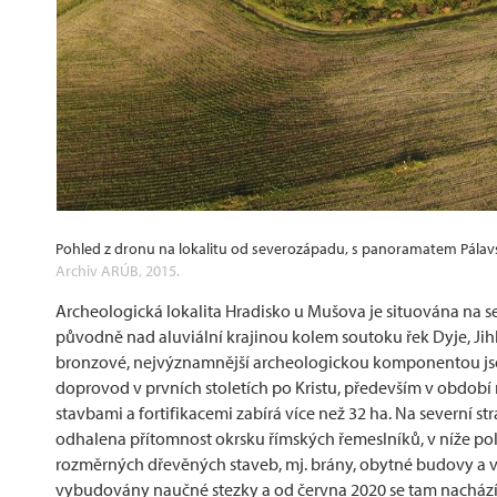
Pohled z dronu na lokalitu od severozápadu, s panoramatem Pálavs
Archiv ARÚB, 2015.
Archeologická lokalita Hradisko u Mušova je situována na 
původně nad aluviální krajinou kolem soutoku řek Dyje, Jihla
bronzové, nejvýznamnější archeologickou komponentou jsou 
doprovod v prvních stoletích po Kristu, především v obdob
stavbami a fortifikacemi zabírá více než 32 ha. Na severní
odhalena přítomnost okrsku římských řemeslníků, v níže po
rozměrných dřevěných staveb, mj. brány, obytné budovy a voj
vybudovány naučné stezky a od června 2020 se tam nachází