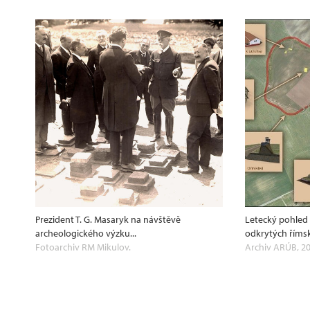
Prezident T. G. Masaryk na návštěvě
Letecký pohled 
archeologického výzku...
odkrytých římsk
Fotoarchiv RM Mikulov.
Archiv ARÚB, 20