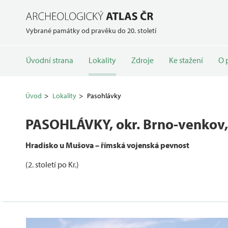
Vybrané památky od pravěku do 20. století
Úvodní strana
Lokality
Zdroje
Ke stažení
O 
Úvod
Lokality
Pasohlávky
PASOHLÁVKY
, okr. Brno-venkov
Hradisko u Mušova – římská vojenská pevnost
(2. století po Kr.)