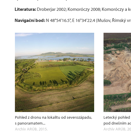
Literatura:
Droberjar 2002; Komoróczy 2008; Komoróczy a ko
Navigační bod:
N 48°54'16.5", E 16°34'22.4 (Mušov, Římský v
Pohled z dronu na lokalitu od severozápadu,
Letecký pohled
s panoramatem...
pod dnešním aq
Archiv ARÚB, 2015.
Archiv ARÚB, 20