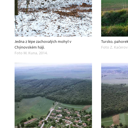
Jedna z lépe zachovalých mohyl v
Tursko, pahorek 
Chýnovském háji.
Foto Z. Kačerov
Foto M. Kuna, 2014.