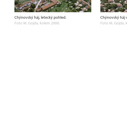
Chýnovský háj, letecký pohled.
Chýnovský háj 
Foto M. Gojda, kolem 2000.
Foto M. Gojda, 