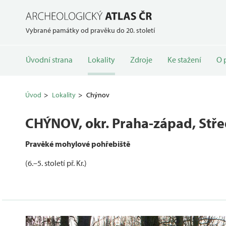
Vybrané památky od pravěku do 20. století
Úvodní strana
Lokality
Zdroje
Ke stažení
O 
Úvod
Lokality
Chýnov
CHÝNOV
, okr. Praha-západ, Stř
Pravěké mohylové pohřebiště
(6.–5. století př. Kr.)