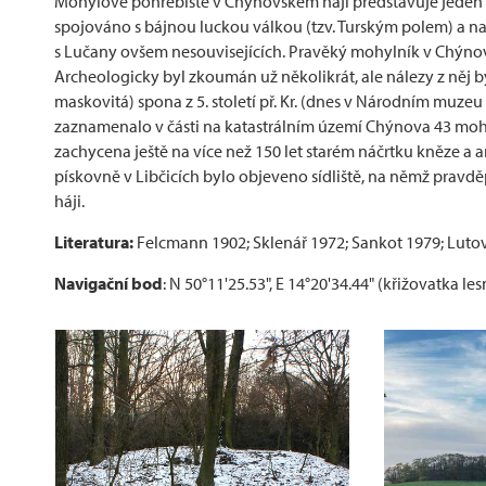
Mohylové pohřebiště v Chýnovském háji představuje jeden 
spojováno s bájnou luckou válkou (tzv. Turským polem) a na
s Lučany ovšem nesouvisejících. Pravěký mohylník v Chýno
Archeologicky byl zkoumán už několikrát, ale nálezy z něj b
maskovitá) spona z 5. století př. Kr. (dnes v Národním muzeu
zaznamenalo v části na katastrálním území Chýnova 43 mohyl
zachycena ještě na více než 150 let starém náčrtku kněze a a
pískovně v Libčicích bylo objeveno sídliště, na němž prav
háji.
Literatura:
Felcmann 1902; Sklenář 1972; Sankot 1979; Lutov
Navigační bod
: N 50°11'25.53", E 14°20'34.44" (křižovatka les