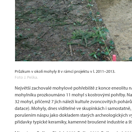
Průzkum v okolí mohyly 8 v rámci projektu v l. 2011–2013.
Foto J. Peška.
Největší zachovalé mohylové pohřebiště z konce eneolitu na 
mohylníku prozkoumáno 11 mohyl s kostrovými pohřby. Na poč
32 mohyl, přičemž 7 jich náleží kultuře zvoncovitých pohárů
datace). Mohyly, dnes viditelné ve skupinkách i samostatně,
porušením náspu jako dokladem starých archeologických vý
přídavky typické keramiky, kamenné broušené industrie a š