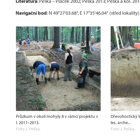
Literatura
: Peška – Plaček 2002; Peška 2013; Peška a kol. 201
Navigační bod
: N 49°27‘03.68“, E 17°35‘46.04“ (střed lokality)
Průzkum v okolí mohyly 8 v rámci projektu v
Dřevohostický l
l. 2011–2013.
les, arche...
Foto J. Peška.
Foto J. Peška.