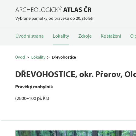
Vybrané památky od pravěku do 20. století
Úvodní strana
Lokality
Zdroje
Ke stažení
O 
Úvod
Lokality
Dřevohostice
DŘEVOHOSTICE
, okr. Přerov, O
Pravěký mohylník
(2800–100 př. Kr.)